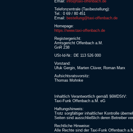
Email:
info@taxi-offenbach.de
Telefonzentrale (Taxibestellung):
Tel.: 0 69 / 80 451
Email:
bestellung@taxi-offenbach.de
Homepage:
https://www.taxi-offenbach.de
Registergericht:
Amtsgericht Offenbach a.M.
GnR 238
USt-Id-Nr.: DE 113 526 000
Vorstand:
Ufuk Gergin, Marten Clüver, Roman Marx
Aufsichtsratsvorsitz:
Thomas Mohnke
Inhaltlich Verantwortlich gemäß §6MDStV:
Taxi-Funk Offenbach a.M. eG
Haftungshinweis:
Trotz sorgfältiger inhaltlicher Kontrolle übern
Seiten sind ausschließlich deren Betreiber ve
Rechtliche Hinweise:
Alle Rechte sind der Taxi-Funk Offenbach a.M